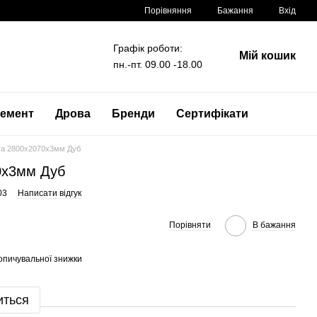
Порівняння
Бажання
Вхід
Графік роботи:
Мій кошик
пн.-пт. 09.00 -18.00
емент
Дрова
Бренди
Сертифікати
та 2800x2070x3мм Дуб
0x3мм Дуб
03
Написати відгук
Порівняти
В бажання
опичувальної знижки
иться