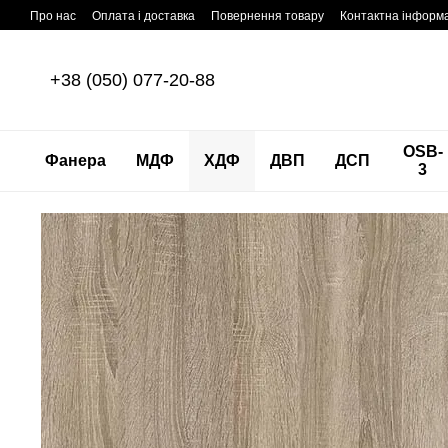
Перейти до основного контенту
Про нас
Оплата і доставка
Повернення товару
Контактна інформ
+38 (050) 077-20-88
OSB-
Фанера
МДФ
ХДФ
ДВП
ДСП
3