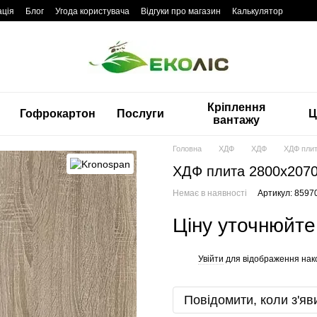
ація
Блог
Угода користувача
Відгуки про магазин
Калькулятор
Кріплення
Гофрокартон
Послуги
Ц
вантажу
Головна
ХДФ
ХДФ
ХДФ пли
ХДФ плита 2800x207
Немає в наявності
Артикул: 8597
Ціну уточнюйте
Увійти
для відображення нак
%
Повідомити, коли з'яв