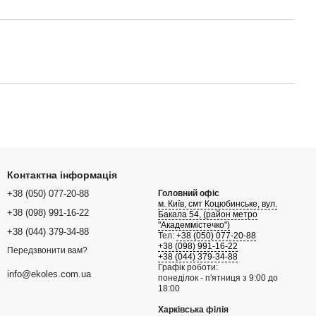
Контактна інформація
+38 (050) 077-20-88
Головний офіс
м. Київ, смт Коцюбинське, вул.
+38 (098) 991-16-22
Бакала 54, (район метро
"Академмістечко")
+38 (044) 379-34-88
Тел:
+38 (050) 077-20-88
+38 (098) 991-16-22
Передзвонити вам?
+38 (044) 379-34-88
Графік роботи:
info@ekoles.com.ua
понеділок - п'ятниця з 9:00 до
18:00
Харківська філія