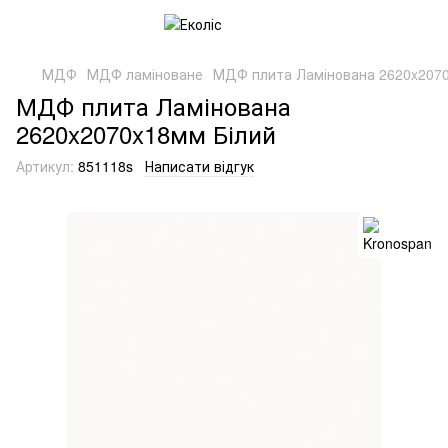
МДФ
МДФ ламіноване
МДФ плита Ламінована 2620x2070
МДФ плита Ламінована
2620x2070x18мм Білий
Артикул:
851118s
Написати відгук