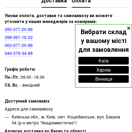
Доставка
Оплата
Умови оплати, доставки та самовивозу ви можете
уточнити у наших менеджерів за номерами:
×
050‑077‑20‑88
Вибрати склад
098‑991‑16‑22
у вашому місті
063‑077‑20‑88
для замовлення
044‑379‑34‑88
Київ
Графік роботи:
Харків
Пн.-Пт.
09.00 -18.00
Вінниця
Сб. Вс.
- вихідний
Доступний самовивіз
Адреси для самовивозу
Київська обл., м. Київ, смт. Коцюбинське, вул. Бакала
54 (р-н метро "Академмістечко")
Адресна доставка по Києву та області