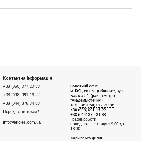
Контактна інформація
+38 (050) 077-20-88
Головний офіс
м. Київ, смт Коцюбинське, вул.
+38 (098) 991-16-22
Бакала 54, (район метро
"Академмістечко")
+38 (044) 379-34-88
Тел:
+38 (050) 077-20-88
+38 (098) 991-16-22
Передзвонити вам?
+38 (044) 379-34-88
Графік роботи:
info@ekoles.com.ua
понеділок - п'ятниця з 9:00 до
18:00
Харківська філія