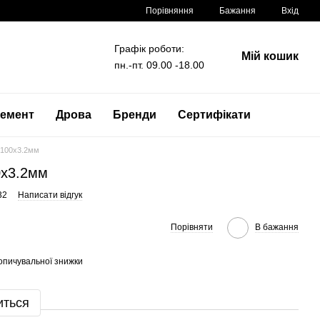
Порівняння
Бажання
Вхід
Графік роботи:
Мій кошик
пн.-пт. 09.00 -18.00
емент
Дрова
Бренди
Сертифікати
2100x3.2мм
0x3.2мм
32
Написати відгук
Порівняти
В бажання
опичувальної знижки
иться