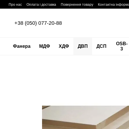
Перейти до основного контенту
Про нас
Оплата і доставка
Повернення товару
Контактна інформ
+38 (050) 077-20-88
OSB-
Фанера
МДФ
ХДФ
ДВП
ДСП
3