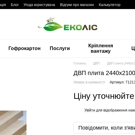
ація
Блог
Угода користувача
Відгуки про магазин
Калькулятор
Кріплення
Гофрокартон
Послуги
Ц
вантажу
Головна
ДВП
ДВП плита 2440x
ДВП плита 2440x210
Немає в наявності
Артикул: 7121
Ціну уточнюйте
Увійти
для відображення нак
%
Повідомити, коли з'яв