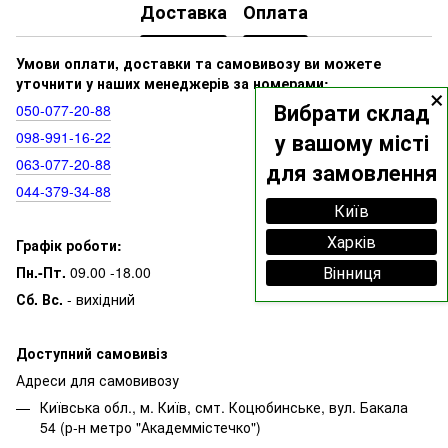
Доставка
Оплата
Умови оплати, доставки та самовивозу ви можете
уточнити у наших менеджерів за номерами:
×
Вибрати склад
050‑077‑20‑88
098‑991‑16‑22
у вашому місті
063‑077‑20‑88
для замовлення
044‑379‑34‑88
Київ
Харків
Графік роботи:
Вінниця
Пн.-Пт.
09.00 -18.00
Сб. Вс.
- вихідний
Доступний самовивіз
Адреси для самовивозу
Київська обл., м. Київ, смт. Коцюбинське, вул. Бакала
54 (р-н метро "Академмістечко")