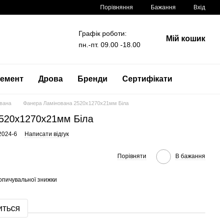
Порівняння
Бажання
Вхід
Графік роботи:
Мій кошик
пн.-пт. 09.00 -18.00
емент
Дрова
Бренди
Сертифікати
вана
Фанера Ламінована 2520x1270x21мм Біла
520x1270x21мм Біла
2024-6
Написати відгук
Порівняти
В бажання
опичувальної знижки
иться