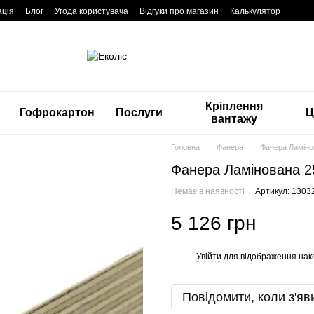
ація
Блог
Угода користувача
Відгуки про магазин
Калькулятор
Кріплення
Гофрокартон
Послуги
Ц
вантажу
Головна
Фанера
Фанера Ламіно
Фанера Ламінована 2
Немає в наявності
Артикул: 1303
5 126 грн
Увійти
для відображення нак
%
Повідомити, коли з'яв