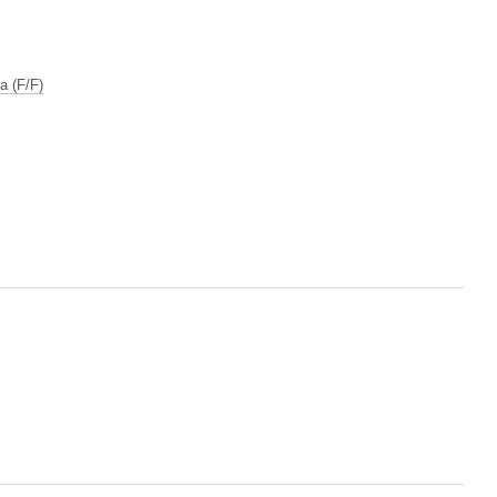
а (F/F)