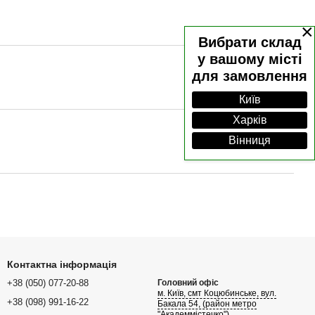
×
Вибрати склад
у вашому місті
для замовлення
Київ
Харків
Вінниця
Контактна інформація
+38 (050) 077-20-88
Головний офіс
м. Київ, смт Коцюбинське, вул.
+38 (098) 991-16-22
Бакала 54, (район метро
"Академмістечко")