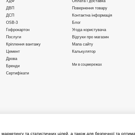
ХДФ
Оплата і доставка
ДВП
Повернення товару
ДСП
Контактна інформація
OSB-3
Блог
Гофрокартон
Угода користувача
Послуги
Відгуки про магазин
Кріплення вантажу
Мапа сайту
Цемент
Калькулятор
Дрова
Ми в соцмережах
Бренди
Сертифікати
 маркетингу та статистичних цілей, а також для безпечної та оптим