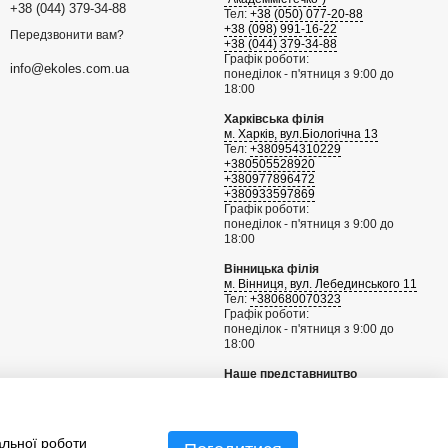
+38 (044) 379-34-88
Тел:
+38 (050) 077-20-88
+38 (098) 991-16-22
Передзвонити вам?
+38 (044) 379-34-88
Графік роботи:
info@ekoles.com.ua
понеділок - п'ятниця з 9:00 до
18:00
Харківська філія
м. Харків, вул.Біологічна 13
Тел:
+380954310229
+380505528920
+380977896472
+380933597869
Графік роботи:
понеділок - п'ятниця з 9:00 до
18:00
Вінницька філія
м. Вінниця, вул. Лебединського 11
Тел:
+380680070323
Графік роботи:
понеділок - п'ятниця з 9:00 до
18:00
Наше представництво
Рига, Латвія
+371 29802262
info@sgknordic.com
альної роботи