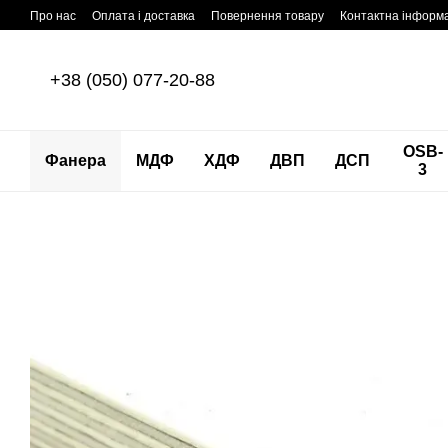
Перейти до основного контенту
Про нас
Оплата і доставка
Повернення товару
Контактна інформ
+38 (050) 077-20-88
OSB-
Фанера
МДФ
ХДФ
ДВП
ДСП
3