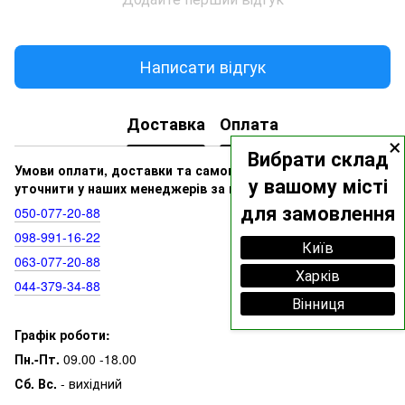
Написати відгук
Доставка
Оплата
×
Вибрати склад
Умови оплати, доставки та самовивозу ви можете
у вашому місті
уточнити у наших менеджерів за номерами:
для замовлення
050‑077‑20‑88
098‑991‑16‑22
Київ
063‑077‑20‑88
Харків
044‑379‑34‑88
Вінниця
Графік роботи:
Пн.-Пт.
09.00 -18.00
Сб. Вс.
- вихідний