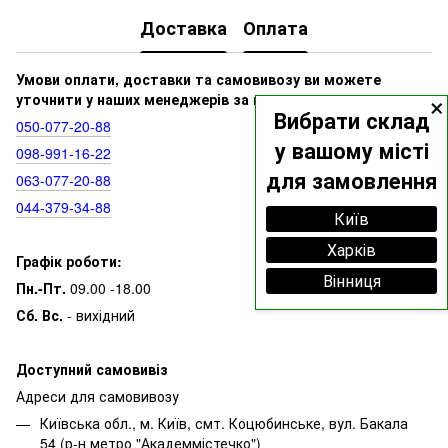
Доставка
Оплата
Умови оплати, доставки та самовивозу ви можете
×
уточнити у наших менеджерів за номерами:
Вибрати склад
050‑077‑20‑88
у вашому місті
098‑991‑16‑22
для замовлення
063‑077‑20‑88
044‑379‑34‑88
Київ
Харків
Графік роботи:
Вінниця
Пн.-Пт.
09.00 -18.00
Сб. Вс.
- вихідний
Доступний самовивіз
Адреси для самовивозу
Київська обл., м. Київ, смт. Коцюбинське, вул. Бакала
54 (р-н метро "Академмістечко")