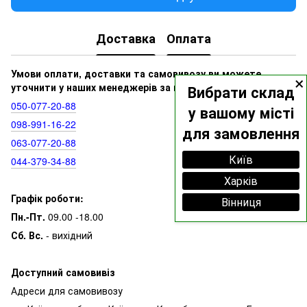
Доставка
Оплата
×
Умови оплати, доставки та самовивозу ви можете
уточнити у наших менеджерів за номерами:
Вибрати склад
050‑077‑20‑88
у вашому місті
098‑991‑16‑22
для замовлення
063‑077‑20‑88
Київ
044‑379‑34‑88
Харків
Графік роботи:
Вінниця
Пн.-Пт.
09.00 -18.00
Сб. Вс.
- вихідний
Доступний самовивіз
Адреси для самовивозу