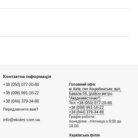
Контактна інформація
+38 (050) 077-20-88
Головний офіс
м. Київ, смт Коцюбинське, вул.
+38 (098) 991-16-22
Бакала 54, (район метро
"Академмістечко")
+38 (044) 379-34-88
Тел:
+38 (050) 077-20-88
+38 (098) 991-16-22
Передзвонити вам?
+38 (044) 379-34-88
Графік роботи:
info@ekoles.com.ua
понеділок - п'ятниця з 9:00 до
18:00
Харківська філія