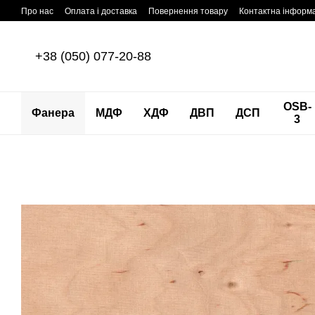
Перейти до основного контенту
Про нас
Оплата і доставка
Повернення товару
Контактна інформ
+38 (050) 077-20-88
OSB-
Фанера
МДФ
ХДФ
ДВП
ДСП
3