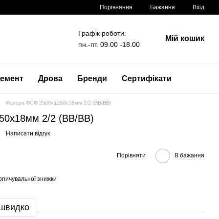
Порівняння
Бажання
Вхід
Графік роботи:
Мій кошик
пн.-пт. 09.00 -18.00
емент
Дрова
Бренди
Сертифікати
Фанера ФСФ 2500x1250x18мм 2/2 (BB/BB)
0x18мм 2/2 (BB/BB)
Написати відгук
Порівняти
В бажання
опичувальної знижки
 швидко