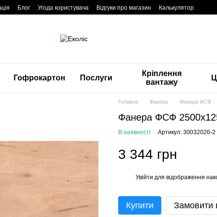
ація
Блог
Угода користувача
Відгуки про магазин
Калькулятор
Кріплення
Гофрокартон
Послуги
Ц
вантажу
Головна
Фанера
Фанера ФСФ
Фанера ФСФ 2500x125
В наявності
Артикул: 30032026-2
3 344 грн
Увійти
для відображення нак
%
Купити
Замовити