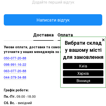
Додайте перший відгук
Написати відгук
Доставка
Оплата
×
Вибрати склад
Умови оплати, доставки та самовивозу ви можете
у вашому місті
уточнити у наших менеджерів за номерами:
для замовлення
050‑077‑20‑88
098‑991‑16‑22
Київ
063‑077‑20‑88
Харків
044‑379‑34‑88
Вінниця
Графік роботи:
Пн.-Пт.
09.00 -18.00
Сб. Вс.
- вихідний