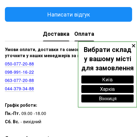
Написати відгук
Доставка
Оплата
×
Вибрати склад
Умови оплати, доставки та самовивозу ви можете
уточнити у наших менеджерів за номерами:
у вашому місті
050‑077‑20‑88
для замовлення
098‑991‑16‑22
Київ
063‑077‑20‑88
044‑379‑34‑88
Харків
Вінниця
Графік роботи:
Пн.-Пт.
09.00 -18.00
Сб. Вс.
- вихідний