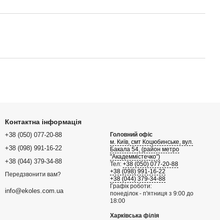
Контактна інформація
+38 (050) 077-20-88
Головний офіс
м. Київ, смт Коцюбинське, вул.
+38 (098) 991-16-22
Бакала 54, (район метро
"Академмістечко")
+38 (044) 379-34-88
Тел:
+38 (050) 077-20-88
+38 (098) 991-16-22
Передзвонити вам?
+38 (044) 379-34-88
Графік роботи:
info@ekoles.com.ua
понеділок - п'ятниця з 9:00 до
18:00
Харківська філія