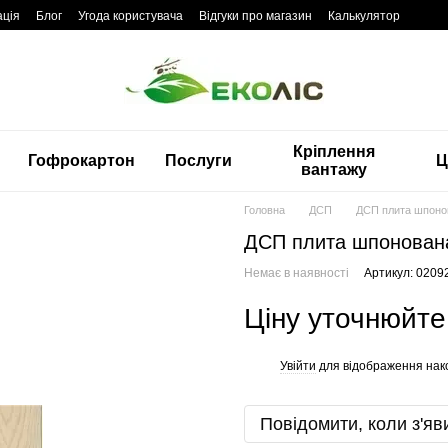
ація
Блог
Угода користувача
Відгуки про магазин
Калькулятор
Кріплення
Гофрокартон
Послуги
Ц
вантажу
Головна
ДСП
ДСП плита шпоно
ДСП плита шпонован
Немає в наявності
Артикул: 0209
Ціну уточнюйте
Увійти
для відображення нак
%
Повідомити, коли з'яв