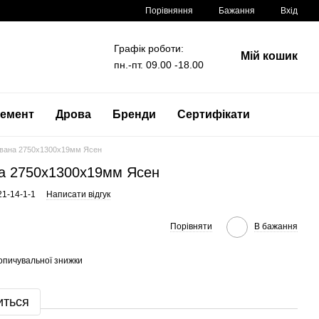
Порівняння
Бажання
Вхід
Графік роботи:
Мій кошик
пн.-пт. 09.00 -18.00
емент
Дрова
Бренди
Сертифікати
вана 2750x1300x19мм Ясен
а 2750x1300x19мм Ясен
21-14-1-1
Написати відгук
Порівняти
В бажання
опичувальної знижки
иться