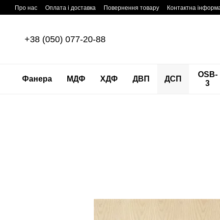
Перейти до основного контенту
Про нас
Оплата і доставка
Повернення товару
Контактна інформ
+38 (050) 077-20-88
OSB-
Фанера
МДФ
ХДФ
ДВП
ДСП
3