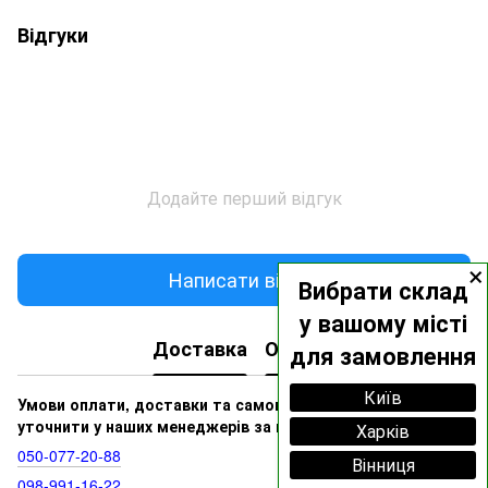
Відгуки
Додайте перший відгук
×
Написати відгук
Вибрати склад
у вашому місті
Доставка
Оплата
для замовлення
Київ
Умови оплати, доставки та самовивозу ви можете
уточнити у наших менеджерів за номерами:
Харків
050‑077‑20‑88
Вінниця
098‑991‑16‑22