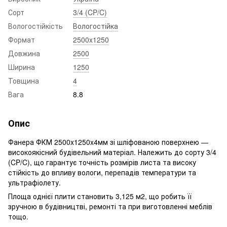
Сорт
3/4 (CP/C)
Вологостійкість
Вологостійка
Формат
2500x1250
Довжина
2500
Ширина
1250
Товщина
4
Вага
8.8
Опис
Фанера ФКМ 2500x1250x4мм зі шліфованою поверхнею —
високоякісний будівельний матеріал. Належить до сорту 3/4
(CP/C), що гарантує точність розмірів листа та високу
стійкість до впливу вологи, перепадів температури та
ультрафіолету.
Площа однієї плити становить 3,125 м2, що робить її
зручною в будівництві, ремонті та при виготовленні меблів
тощо.