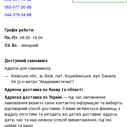
063‑077‑20‑88
044‑379‑34‑88
Графік роботи:
Пн.-Пт.
09.00 -18.00
Сб. Вс.
- вихідний
Доступний самовивіз
Адреси для самовивозу
Київська обл., м. Київ, смт. Коцюбинське, вул. Бакала
54 (р-н метро "Академмістечко")
Адресна доставка по Києву та області
Адресна доставка по Україні
— під час заповнення
замовлення вкажіть свою контактну інформацію та виберіть
відповідний спосіб доставки. З вами зв'яжеться фахівець з
відділу логістики та узгодить всі деталі доставки: адреса,
дата, час та інші нюанси (спосіб вивантаження, під'їзні
шляхи та інше)