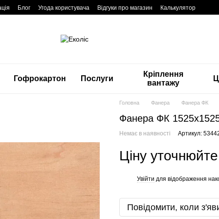
ація
Блог
Угода користувача
Відгуки про магазин
Калькулятор
Кріплення
Гофрокартон
Послуги
Ц
вантажу
Головна
Фанера
Фанера ФК
Фанера ФК 1525x1525
Немає в наявності
Артикул: 5344
Ціну уточнюйте
Увійти
для відображення нак
%
Повідомити, коли з'яв