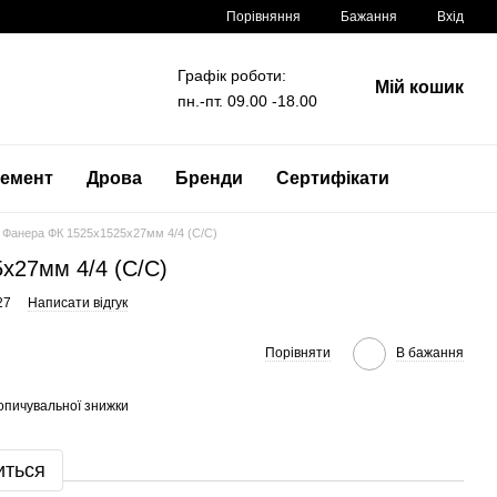
Порівняння
Бажання
Вхід
Графік роботи:
Мій кошик
пн.-пт. 09.00 -18.00
емент
Дрова
Бренди
Сертифікати
Фанера ФК 1525x1525x27мм 4/4 (C/C)
x27мм 4/4 (C/C)
27
Написати відгук
Порівняти
В бажання
опичувальної знижки
иться