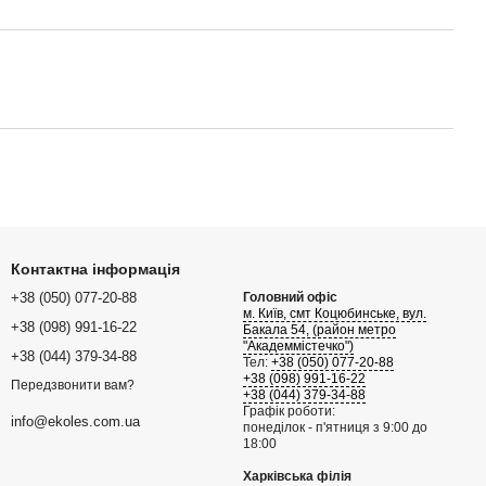
Контактна інформація
+38 (050) 077-20-88
Головний офіс
м. Київ, смт Коцюбинське, вул.
+38 (098) 991-16-22
Бакала 54, (район метро
"Академмістечко")
+38 (044) 379-34-88
Тел:
+38 (050) 077-20-88
+38 (098) 991-16-22
Передзвонити вам?
+38 (044) 379-34-88
Графік роботи:
info@ekoles.com.ua
понеділок - п'ятниця з 9:00 до
18:00
Харківська філія