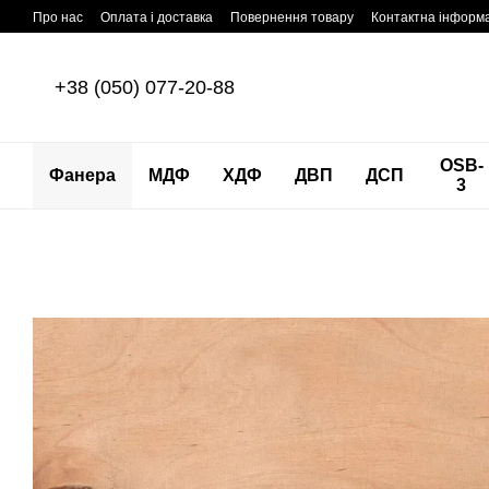
Перейти до основного контенту
Про нас
Оплата і доставка
Повернення товару
Контактна інформ
+38 (050) 077-20-88
OSB-
Фанера
МДФ
ХДФ
ДВП
ДСП
3