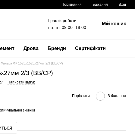
Порівняння
Бажання
Вхід
Графік роботи:
Мій кошик
пн.-пт. 09.00 -18.00
емент
Дрова
Бренди
Сертифікати
Фанера ФК 1525x1525x27мм 2/3 (BB/CP)
x27мм 2/3 (BB/CP)
27
Написати відгук
Порівняти
В бажання
опичувальної знижки
иться