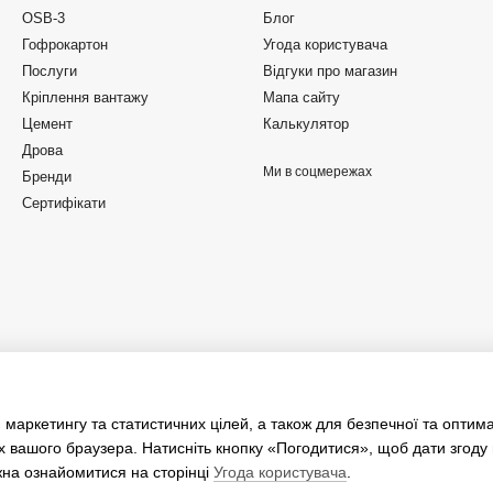
OSB-3
Блог
Гофрокартон
Угода користувача
Послуги
Відгуки про магазин
Кріплення вантажу
Мапа сайту
Цемент
Калькулятор
Дрова
Ми в соцмережах
Бренди
Сертифікати
 маркетингу та статистичних цілей, а також для безпечної та оптим
х вашого браузера. Натисніть кнопку «Погодитися», щоб дати згоду
жна ознайомитися на сторінці
Угода користувача
.