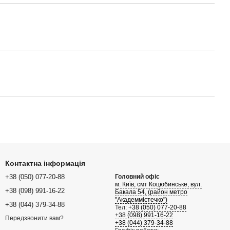
Контактна інформація
+38 (050) 077-20-88
Головний офіс
м. Київ, смт Коцюбинське, вул.
+38 (098) 991-16-22
Бакала 54, (район метро
"Академмістечко")
+38 (044) 379-34-88
Тел:
+38 (050) 077-20-88
+38 (098) 991-16-22
Передзвонити вам?
+38 (044) 379-34-88