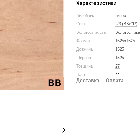
Характеристики
Виробник
Імпорт
Сорт
2/3 (BB/CP)
Вологостійкість
Вологостійка
Формат
1525x1525
Довжина
1525
Ширина
1525
Товщина
27
Вага
44
Доставка
Оплата