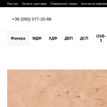
Перейти до основного контенту
Про нас
Оплата і доставка
Повернення товару
Контактна інформ
+38 (050) 077-20-88
OSB-
Фанера
МДФ
ХДФ
ДВП
ДСП
3