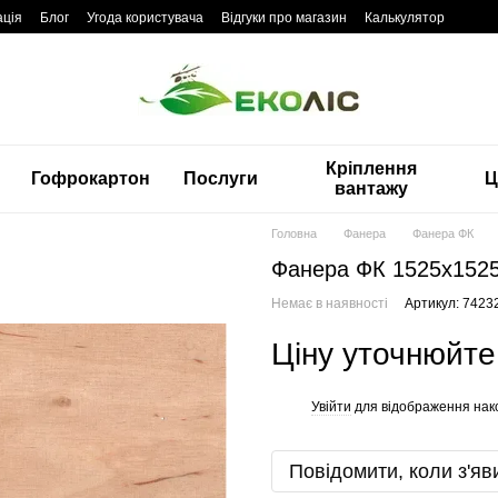
ація
Блог
Угода користувача
Відгуки про магазин
Калькулятор
Кріплення
Гофрокартон
Послуги
Ц
вантажу
Головна
Фанера
Фанера ФК
Фанера ФК 1525x1525
Немає в наявності
Артикул: 7423
Ціну уточнюйте
Увійти
для відображення нак
%
Повідомити, коли з'яв