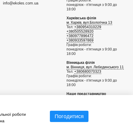
Графік роботи:
info@ekoles.com.ua
понеділок - п'ятниця з 9:00 до
18:00
Харківська філія
м. Харків, вул.Біологічна 13
Тел:
+380954310229
+380505528920
+380977896472
+380933597869
Графік роботи:
понеділок - п'ятниця з 9:00 до
18:00
Вінницька філія
м. Вінниця, вул. Лебединського 11
Тел:
+380680070323
Графік роботи:
понеділок - п'ятниця з 9:00 до
18:00
Наше представництво
Рига, Латвія
+371 29802262
info@sgknordic.com
альної роботи
Погодитися
Мапа проїзду
 на