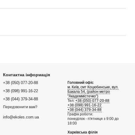
Контактна інформація
+38 (050) 077-20-88
Головний офіс
м. Київ, смт Коцюбинське, вул.
+38 (098) 991-16-22
Бакала 54, (район метро
"Академмістечко")
+38 (044) 379-34-88
Тел:
+38 (050) 077-20-88
+38 (098) 991-16-22
Передзвонити вам?
+38 (044) 379-34-88
Графік роботи:
info@ekoles.com.ua
понеділок - п'ятниця з 9:00 до
18:00
Харківська філія