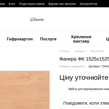
ація
Блог
Угода користувача
Відгуки про магазин
Калькулятор
Кріплення
Гофрокартон
Послуги
Ц
вантажу
Головна
Фанера
Фанера ФК
Фанера ФК 1525x1525
Немає в наявності
Артикул: 7344
Ціну уточнюйте
Увійти
для відображення нак
%
Повідомити, коли з'яв