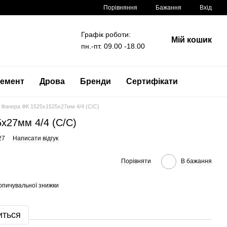
Порівняння
Бажання
Вхід
Графік роботи:
Мій кошик
пн.-пт. 09.00 -18.00
емент
Дрова
Бренди
Сертифікати
Фанера ФК 1525x1525x27мм 4/4 (C/C)
x27мм 4/4 (C/C)
27
Написати відгук
Порівняти
В бажання
опичувальної знижки
иться