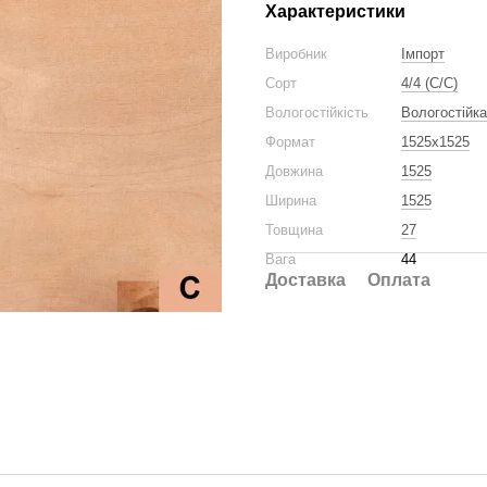
Характеристики
Виробник
Імпорт
Сорт
4/4 (C/C)
Вологостійкість
Вологостійка
Формат
1525x1525
Довжина
1525
Ширина
1525
Товщина
27
Вага
44
Доставка
Оплата