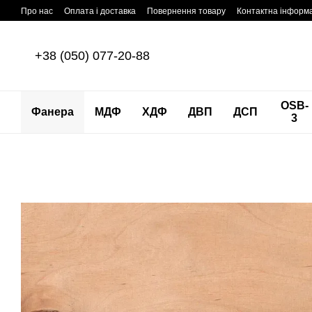
Перейти до основного контенту
Про нас
Оплата і доставка
Повернення товару
Контактна інформ
+38 (050) 077-20-88
OSB-
Фанера
МДФ
ХДФ
ДВП
ДСП
3