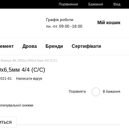
Порівняння
Бажання
Вхід
Графік роботи:
Мій кошик
пн.-пт. 09.00 -18.00
емент
Дрова
Бренди
Сертифікати
Фанера ФК 2500x1250x6,5мм 4/4 (C/C)
x6,5мм 4/4 (C/C)
2021-61
Написати відгук
Порівняти
В бажання
опичувальної знижки
иться