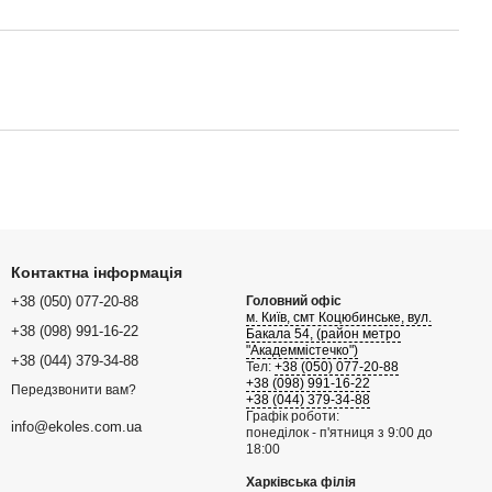
Контактна інформація
+38 (050) 077-20-88
Головний офіс
м. Київ, смт Коцюбинське, вул.
+38 (098) 991-16-22
Бакала 54, (район метро
"Академмістечко")
+38 (044) 379-34-88
Тел:
+38 (050) 077-20-88
+38 (098) 991-16-22
Передзвонити вам?
+38 (044) 379-34-88
Графік роботи:
info@ekoles.com.ua
понеділок - п'ятниця з 9:00 до
18:00
Харківська філія