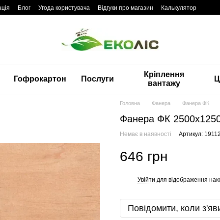
ація
Блог
Угода користувача
Відгуки про магазин
Калькулятор
Кріплення
Гофрокартон
Послуги
Ц
вантажу
Головна
Фанера
Фанера ФК
Фанера ФК 2500x1250
Немає в наявності
Артикул: 1911
646 грн
Увійти
для відображення нак
%
Повідомити, коли з'яв