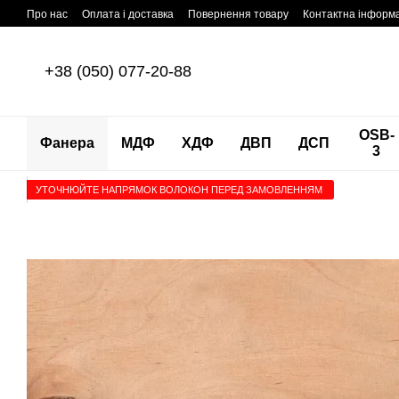
Перейти до основного контенту
Про нас
Оплата і доставка
Повернення товару
Контактна інформ
+38 (050) 077-20-88
OSB-
Фанера
МДФ
ХДФ
ДВП
ДСП
3
УТОЧНЮЙТЕ НАПРЯМОК ВОЛОКОН ПЕРЕД ЗАМОВЛЕННЯМ