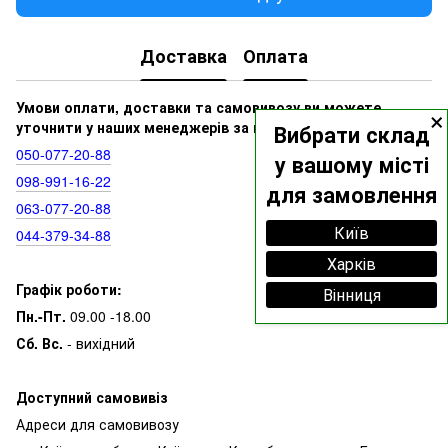
Доставка
Оплата
×
Умови оплати, доставки та самовивозу ви можете
уточнити у наших менеджерів за номерами:
Вибрати склад
050‑077‑20‑88
у вашому місті
098‑991‑16‑22
для замовлення
063‑077‑20‑88
Київ
044‑379‑34‑88
Харків
Графік роботи:
Вінниця
Пн.-Пт.
09.00 -18.00
Сб. Вс.
- вихідний
Доступний самовивіз
Адреси для самовивозу