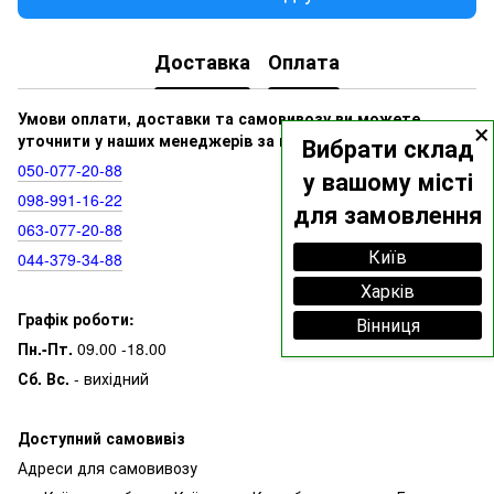
Доставка
Оплата
×
Умови оплати, доставки та самовивозу ви можете
уточнити у наших менеджерів за номерами:
Вибрати склад
050‑077‑20‑88
у вашому місті
098‑991‑16‑22
для замовлення
063‑077‑20‑88
Київ
044‑379‑34‑88
Харків
Графік роботи:
Вінниця
Пн.-Пт.
09.00 -18.00
Сб. Вс.
- вихідний
Доступний самовивіз
Адреси для самовивозу