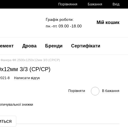
Порівняння
Бажання
Вхід
Графік роботи:
Мій кошик
пн.-пт. 09.00 -18.00
емент
Дрова
Бренди
Сертифікати
Фанера ФК 2500x1250x12мм 3/3 (CP/CP)
x12мм 3/3 (CP/CP)
2021-8
Написати відгук
Порівняти
В бажання
опичувальної знижки
иться