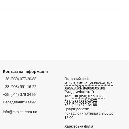
Контактна інформація
+38 (050) 077-20-88
Головний офіс
м. Київ, смт Коцюбинське, вул.
+38 (098) 991-16-22
Бакала 54, (район метро
"Академмістечко")
+38 (044) 379-34-88
Тел:
+38 (050) 077-20-88
+38 (098) 991-16-22
Передзвонити вам?
+38 (044) 379-34-88
Графік роботи:
info@ekoles.com.ua
понеділок - п'ятниця з 9:00 до
18:00
Харківська філія