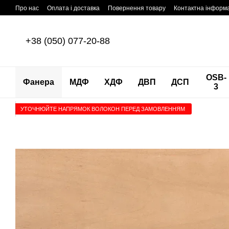
Перейти до основного контенту
Про нас
Оплата і доставка
Повернення товару
Контактна інформ
+38 (050) 077-20-88
OSB-
Фанера
МДФ
ХДФ
ДВП
ДСП
3
УТОЧНЮЙТЕ НАПРЯМОК ВОЛОКОН ПЕРЕД ЗАМОВЛЕННЯМ