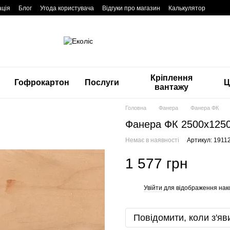
ація
Блог
Угода користувача
Відгуки про магазин
Калькулятор
Кріплення
Гофрокартон
Послуги
Ц
вантажу
Головна
Фанера
Фанера ФК
Фанера ФК 2500x1250
Немає в наявності
Артикул: 1911
1 577 грн
Увійти
для відображення нак
%
Повідомити, коли з'яв