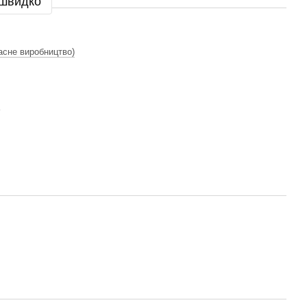
 швидко
асне виробництво)