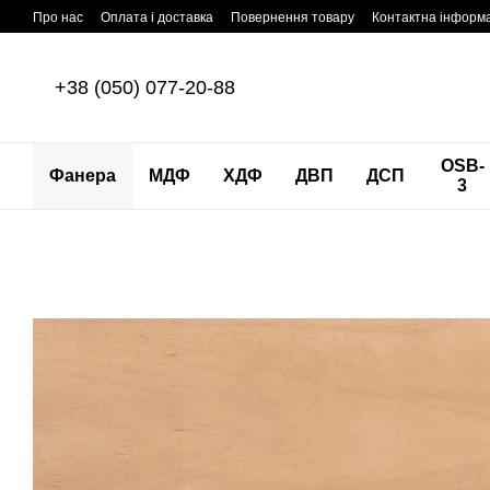
Перейти до основного контенту
Про нас
Оплата і доставка
Повернення товару
Контактна інформ
+38 (050) 077-20-88
OSB-
Фанера
МДФ
ХДФ
ДВП
ДСП
3