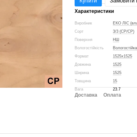
Купити
Замовити
Характеристики
Виробник
ЕКО ЛІС (вл
Сорт
3/3 (CP/CP)
Поверхня
НШ
Вологостійкість
Вологостійка
Формат
1525x1525
Довжина
1525
Ширина
1525
Товщина
15
Вага
23.7
Доставка
Оплата