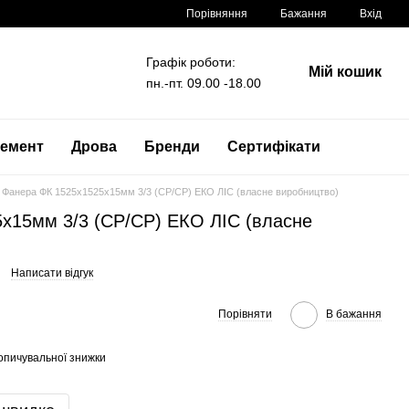
Порівняння
Бажання
Вхід
Графік роботи:
Мій кошик
пн.-пт. 09.00 -18.00
емент
Дрова
Бренди
Сертифікати
Фанера ФК 1525x1525x15мм 3/3 (CP/CP) ЕКО ЛІС (власне виробництво)
x15мм 3/3 (CP/CP) ЕКО ЛІС (власне
Написати відгук
Порівняти
В бажання
опичувальної знижки