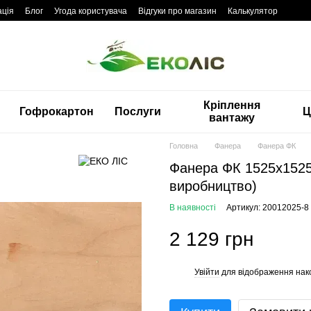
ація
Блог
Угода користувача
Відгуки про магазин
Калькулятор
Кріплення
Гофрокартон
Послуги
Ц
вантажу
Головна
Фанера
Фанера ФК
Фанера ФК 1525x1525
виробництво)
В наявності
Артикул: 20012025-8
2 129 грн
Увійти
для відображення нак
%