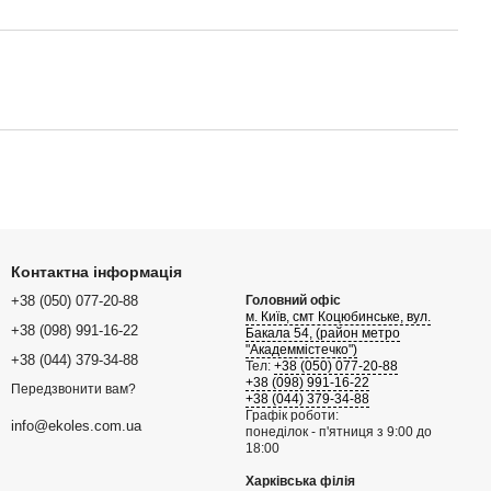
Контактна інформація
+38 (050) 077-20-88
Головний офіс
м. Київ, смт Коцюбинське, вул.
+38 (098) 991-16-22
Бакала 54, (район метро
"Академмістечко")
+38 (044) 379-34-88
Тел:
+38 (050) 077-20-88
+38 (098) 991-16-22
Передзвонити вам?
+38 (044) 379-34-88
Графік роботи:
info@ekoles.com.ua
понеділок - п'ятниця з 9:00 до
18:00
Харківська філія