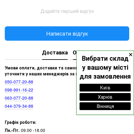
Додайте перший відгук
Написати відгук
×
Доставка
Оплата
Вибрати склад
у вашому місті
Умови оплати, доставки та самовивозу ви можете
уточнити у наших менеджерів за номерами:
для замовлення
050‑077‑20‑88
Київ
098‑991‑16‑22
Харків
063‑077‑20‑88
Вінниця
044‑379‑34‑88
Графік роботи:
Пн.-Пт.
09.00 -18.00