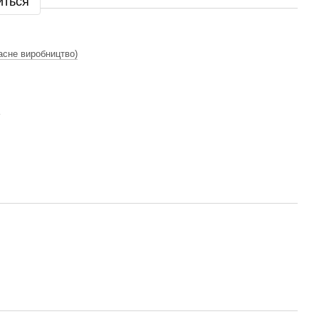
иться
асне виробництво)