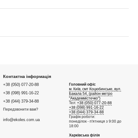
Контактна інформація
+38 (050) 077-20-88
Головний офіс
м. Київ, смт Коцюбинське, вул.
+38 (098) 991-16-22
Бакала 54, (район метро
"Академмістечко")
+38 (044) 379-34-88
Тел:
+38 (050) 077-20-88
+38 (098) 991-16-22
Передзвонити вам?
+38 (044) 379-34-88
Графік роботи:
info@ekoles.com.ua
понеділок - п'ятниця з 9:00 до
18:00
Харківська філія