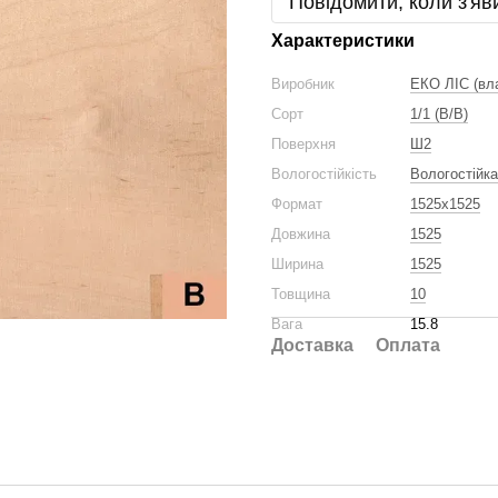
Повідомити, коли з'яв
Характеристики
Виробник
ЕКО ЛІС (вл
Сорт
1/1 (B/B)
Поверхня
Ш2
Вологостійкість
Вологостійка
Формат
1525x1525
Довжина
1525
Ширина
1525
Товщина
10
Вага
15.8
Доставка
Оплата