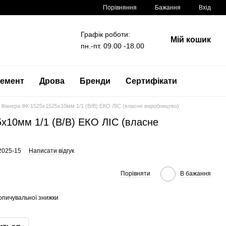
Порівняння
Бажання
Вхід
Графік роботи:
Мій кошик
пн.-пт. 09.00 -18.00
емент
Дрова
Бренди
Сертифікати
Фанера ФК 1525х1525x10мм 1/1 (B/B) ЕКО ЛІС (власне виробництво)
x10мм 1/1 (B/B) ЕКО ЛІС (власне
2025-15
Написати відгук
Порівняти
В бажання
опичувальної знижки