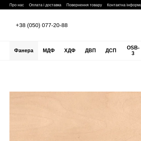
Перейти до основного контенту
Про нас
Оплата і доставка
Повернення товару
Контактна інформ
+38 (050) 077-20-88
OSB-
Фанера
МДФ
ХДФ
ДВП
ДСП
3