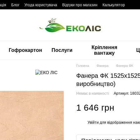
ація
Блог
Угода користувача
Відгуки про магазин
Калькулятор
Кріплення
Гофрокартон
Послуги
Ц
вантажу
Головна
Фанера
Фанера ФК
Фанера ФК 1525х1525
виробництво)
Немає в наявності
Артикул: 1803
1 646 грн
Увійти
для відображення нак
%