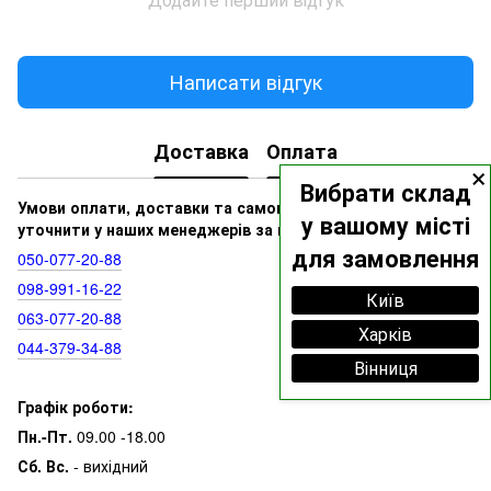
Написати відгук
Доставка
Оплата
×
Вибрати склад
Умови оплати, доставки та самовивозу ви можете
у вашому місті
уточнити у наших менеджерів за номерами:
для замовлення
050‑077‑20‑88
098‑991‑16‑22
Київ
063‑077‑20‑88
Харків
044‑379‑34‑88
Вінниця
Графік роботи:
Пн.-Пт.
09.00 -18.00
Сб. Вс.
- вихідний