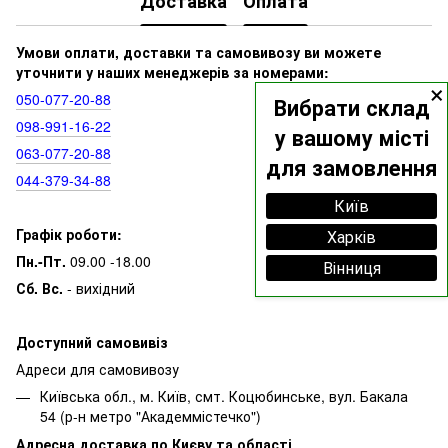
Доставка
Оплата
Умови оплати, доставки та самовивозу ви можете
уточнити у наших менеджерів за номерами:
×
050‑077‑20‑88
Вибрати склад
098‑991‑16‑22
у вашому місті
063‑077‑20‑88
для замовлення
044‑379‑34‑88
Київ
Графік роботи:
Харків
Пн.-Пт.
09.00 -18.00
Вінниця
Сб. Вс.
- вихідний
Доступний самовивіз
Адреси для самовивозу
Київська обл., м. Київ, смт. Коцюбинське, вул. Бакала
54 (р-н метро "Академмістечко")
Адресна доставка по Києву та області