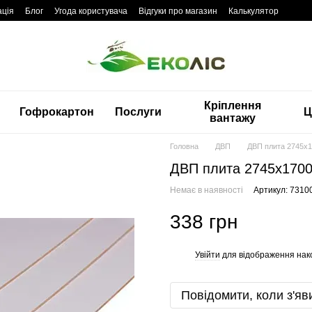
ація
Блог
Угода користувача
Відгуки про магазин
Калькулятор
Кріплення
Гофрокартон
Послуги
Ц
вантажу
Головна
ДВП
ДВП плита 2745x
ДВП плита 2745x170
Немає в наявності
Артикул: 7310
338 грн
Увійти
для відображення нак
%
Повідомити, коли з'яв