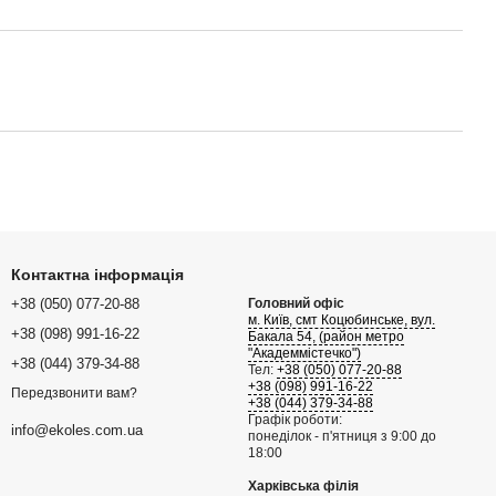
Контактна інформація
+38 (050) 077-20-88
Головний офіс
м. Київ, смт Коцюбинське, вул.
+38 (098) 991-16-22
Бакала 54, (район метро
"Академмістечко")
+38 (044) 379-34-88
Тел:
+38 (050) 077-20-88
+38 (098) 991-16-22
Передзвонити вам?
+38 (044) 379-34-88
Графік роботи:
info@ekoles.com.ua
понеділок - п'ятниця з 9:00 до
18:00
Харківська філія