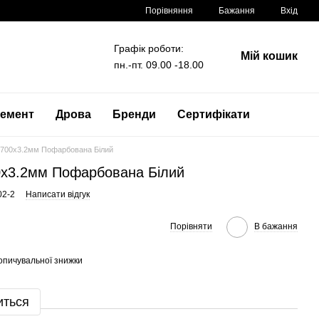
Порівняння
Бажання
Вхід
Графік роботи:
Мій кошик
пн.-пт. 09.00 -18.00
емент
Дрова
Бренди
Сертифікати
1700x3.2мм Пофарбована Білий
0x3.2мм Пофарбована Білий
02-2
Написати відгук
Порівняти
В бажання
опичувальної знижки
иться