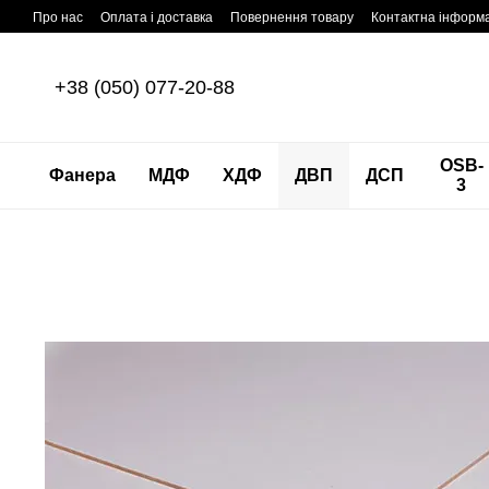
Перейти до основного контенту
Про нас
Оплата і доставка
Повернення товару
Контактна інформ
+38 (050) 077-20-88
OSB-
Фанера
МДФ
ХДФ
ДВП
ДСП
3