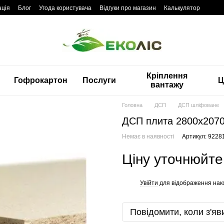
ація
Блог
Угода користувача
Відгуки про магазин
Калькулятор
Кріплення
Гофрокартон
Послуги
Ц
вантажу
Головна
ДСП
ДСП шліфоване
ДСП плита 2800x207
Немає в наявності
Артикул: 9228
Ціну уточнюйте
Увійти
для відображення нак
%
Повідомити, коли з'яв