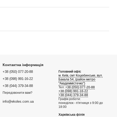
Контактна інформація
+38 (050) 077-20-88
Головний офіс
м. Київ, смт Коцюбинське, вул.
+38 (098) 991-16-22
Бакала 54, (район метро
"Академмістечко")
+38 (044) 379-34-88
Тел:
+38 (050) 077-20-88
+38 (098) 991-16-22
Передзвонити вам?
+38 (044) 379-34-88
Графік роботи:
info@ekoles.com.ua
понеділок - п'ятниця з 9:00 до
18:00
Харківська філія