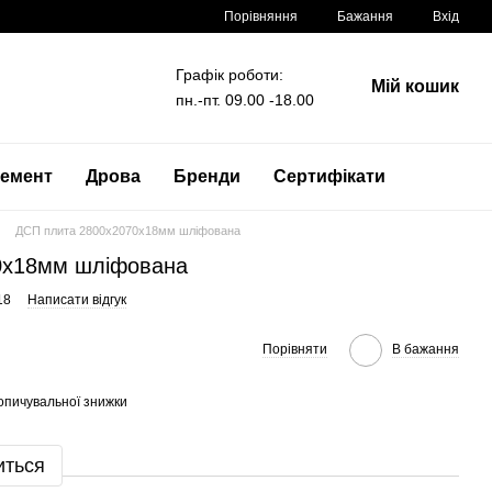
Порівняння
Бажання
Вхід
Графік роботи:
Мій кошик
пн.-пт. 09.00 -18.00
емент
Дрова
Бренди
Сертифікати
ДСП плита 2800x2070x18мм шліфована
0x18мм шліфована
18
Написати відгук
Порівняти
В бажання
опичувальної знижки
иться