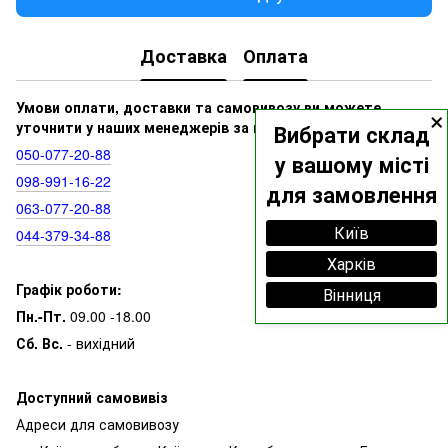
Доставка
Оплата
×
Умови оплати, доставки та самовивозу ви можете
уточнити у наших менеджерів за номерами:
Вибрати склад
050‑077‑20‑88
у вашому місті
098‑991‑16‑22
для замовлення
063‑077‑20‑88
Київ
044‑379‑34‑88
Харків
Графік роботи:
Вінниця
Пн.-Пт.
09.00 -18.00
Сб. Вс.
- вихідний
Доступний самовивіз
Адреси для самовивозу