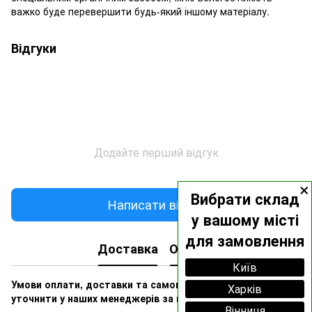
важко буде перевершити будь-який іншому матеріалу.
Відгуки
Додайте перший відгук
×
Вибрати склад
Написати відгук
у вашому місті
для замовлення
Доставка
Оплата
Київ
Умови оплати, доставки та самовивозу ви можете
Харків
уточнити у наших менеджерів за номерами:
Вінниця