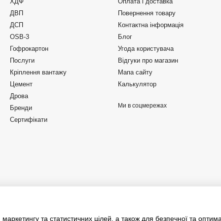
ХДФ
Оплата і доставка
ДВП
Повернення товару
ДСП
Контактна інформація
OSB-3
Блог
Гофрокартон
Угода користувача
Послуги
Відгуки про магазин
Кріплення вантажу
Мапа сайту
Цемент
Калькулятор
Дрова
Ми в соцмережах
Бренди
Сертифікати
 маркетингу та статистичних цілей, а також для безпечної та оптим