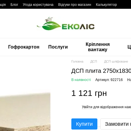
ація
Блог
Угода користувача
Відгуки про магазин
Калькулятор
Кріплення
Гофрокартон
Послуги
Ц
вантажу
Головна
ДСП
ДСП шліфоване
ДСП плита 2750x183
В наявності
Артикул: 922716
На
1 121 грн
Увійти
для відображення нак
%
Купити
Замовити