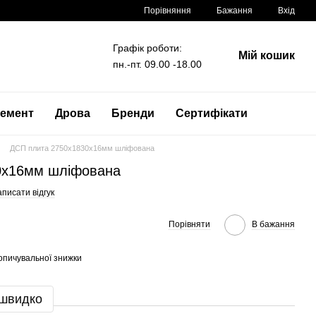
Порівняння
Бажання
Вхід
Графік роботи:
Мій кошик
пн.-пт. 09.00 -18.00
емент
Дрова
Бренди
Сертифікати
ДСП плита 2750x1830x16мм шліфована
0x16мм шліфована
писати відгук
Порівняти
В бажання
опичувальної знижки
 швидко