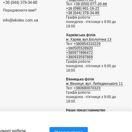
+38 (044) 379-34-88
Тел:
+38 (050) 077-20-88
+38 (098) 991-16-22
Передзвонити вам?
+38 (044) 379-34-88
Графік роботи:
info@ekoles.com.ua
понеділок - п'ятниця з 9:00 до
18:00
Харківська філія
м. Харків, вул.Біологічна 13
Тел:
+380954310229
+380505528920
+380977896472
+380933597869
Графік роботи:
понеділок - п'ятниця з 9:00 до
18:00
Вінницька філія
м. Вінниця, вул. Лебединського 11
Тел:
+380680070323
Графік роботи:
понеділок - п'ятниця з 9:00 до
18:00
Наше представництво
Рига, Латвія
+371 29802262
info@sgknordic.com
альної роботи