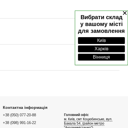
×
Вибрати склад
у вашому місті
для замовлення
Київ
Харків
Вінниця
Контактна інформація
+38 (050) 077-20-88
Головний офіс
м. Київ, смт Коцюбинське, вул.
+38 (098) 991-16-22
Бакала 54, (район метро
"Академмістечко")