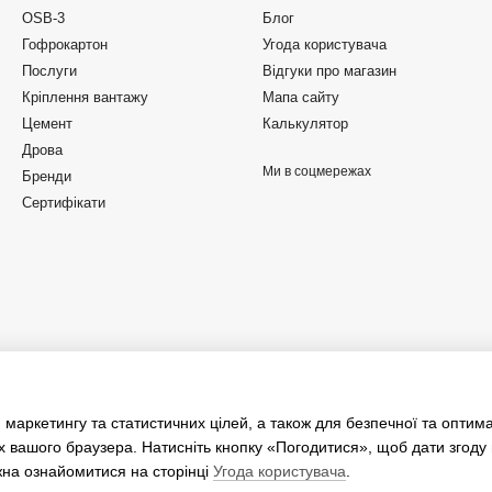
OSB-3
Блог
Гофрокартон
Угода користувача
Послуги
Відгуки про магазин
Кріплення вантажу
Мапа сайту
Цемент
Калькулятор
Дрова
Ми в соцмережах
Бренди
Сертифікати
 маркетингу та статистичних цілей, а також для безпечної та оптим
х вашого браузера. Натисніть кнопку «Погодитися», щоб дати згоду
жна ознайомитися на сторінці
Угода користувача
.