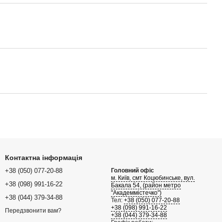
Контактна інформація
+38 (050) 077-20-88
Головний офіс
м. Київ, смт Коцюбинське, вул.
+38 (098) 991-16-22
Бакала 54, (район метро
"Академмістечко")
+38 (044) 379-34-88
Тел:
+38 (050) 077-20-88
+38 (098) 991-16-22
Передзвонити вам?
+38 (044) 379-34-88