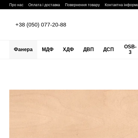
Перейти до основного контенту
Про нас
Оплата і доставка
Повернення товару
Контактна інформ
+38 (050) 077-20-88
OSB-
Фанера
МДФ
ХДФ
ДВП
ДСП
3