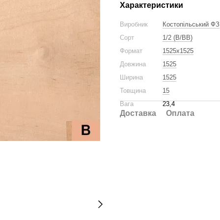
Характеристики
Виробник
Костопільський ФЗ
Сорт
1/2 (B/BB)
Формат
1525x1525
Довжина
1525
Ширина
1525
Товщина
15
Вага
23,4
Доставка
Оплата