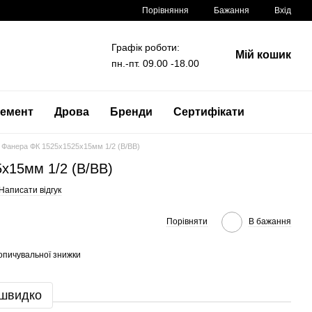
Порівняння
Бажання
Вхід
Графік роботи:
Мій кошик
пн.-пт. 09.00 -18.00
емент
Дрова
Бренди
Сертифікати
Фанера ФК 1525x1525x15мм 1/2 (B/BB)
x15мм 1/2 (B/BB)
Написати відгук
Порівняти
В бажання
опичувальної знижки
 швидко