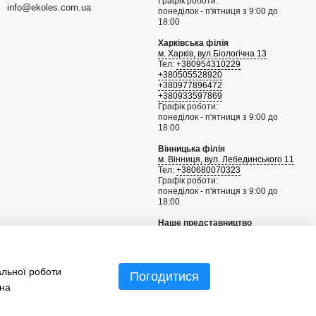
Графік роботи:
info@ekoles.com.ua
понеділок - п'ятниця з 9:00 до
18:00
Харківська філія
м. Харків, вул.Біологічна 13
Тел:
+380954310229
+380505528920
+380977896472
+380933597869
Графік роботи:
понеділок - п'ятниця з 9:00 до
18:00
Вінницька філія
м. Вінниця, вул. Лебединського 11
Тел:
+380680070323
Графік роботи:
понеділок - п'ятниця з 9:00 до
18:00
Наше представництво
Рига, Латвія
+371 29802262
info@sgknordic.com
альної роботи
Погодитися
Мапа проїзду
 на