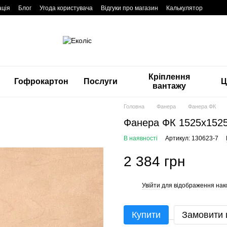
ація
Блог
Угода користувача
Відгуки про магазин
Калькулятор
Кріплення
Гофрокартон
Послуги
Ц
вантажу
Головна
Фанера
Фанера ФК
Фанера ФК 1525x1525
В наявності
Артикул: 130623-7
2 384 грн
Увійти
для відображення нак
%
Купити
Замовити