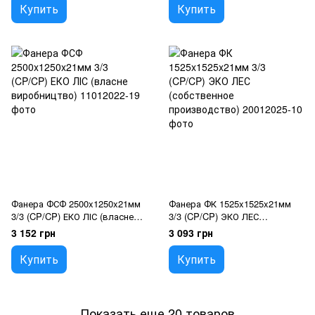
Купить
Купить
Фанера ФСФ 2500x1250x21мм
Фанера ФК 1525x1525x21мм
3/3 (CP/CP) ЕКО ЛІС (власне
3/3 (CP/CP) ЭКО ЛЕС
виробництво)
(собственное производство)
3 152 грн
3 093 грн
Купить
Купить
Показать еще 20 товаров