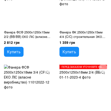
Фанера ФСФ 2500x1250x15мм
Фанера ФК 2500x1250x15мм
2/2 (BB/BB) ЕКО ЛІС (власне
4/4 (C/C) строительная ЭКО
виробництво)
ЛЕС (собственное
2 812 грн
1 359 грн
производство)
Купить
Купить
ПЕРЕД ЗАКАЗОМ УТОЧНЯЙТЕ НАПРАВЛЕНИЕ ВОЛОКОН