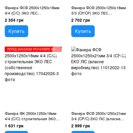
Фанера ФСФ 2500x1250x18мм
Фанера ФСФ 2500x1250x18мм
4/4 (C/C) ЭКО ЛЕС
3/3 (CР/CР) ЭКО ЛЕС
(собственное производство)
(собственное производство)
2 354 грн
2 702 грн
Купить
Купить
ПЕРЕД ЗАКАЗОМ УТОЧНЯЙТЕ НАПРАВЛЕНИЕ ВОЛОКОН
Фанера ФК 2500x1250x18мм
Фанера ФСФ 2500x1250x21мм
4/4 (C/C) строительная ЭКО
3/4 (CP/C) ЕКО ЛІС (власне
ЛЕС (собственное
виробництво)
1 631 грн
2 999 грн
производство)