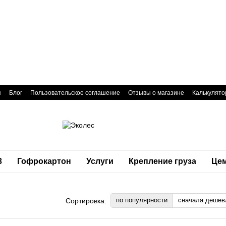
я
Блог
Пользовательское соглашение
Отзывы о магазине
Калькулято
3
Гофрокартон
Услуги
Крепление груза
Це
по популярности
сначала дешев
Сортировка: