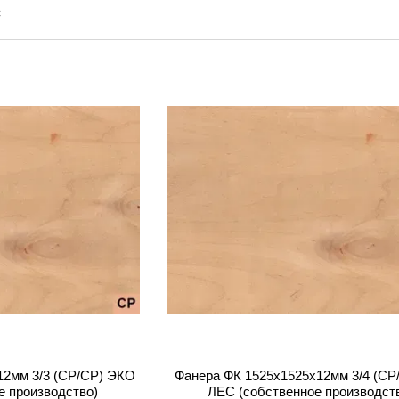
12мм 3/3 (CP/CP) ЭКО
Фанера ФК 1525x1525x12мм 3/4 (CP
е производство)
ЛЕС (собственное производст