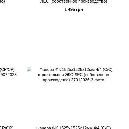
во)
ЛЕС (собственное производство)
1 495 грн
CР/CР)
Фанера ФК 1525x1525x12мм 4/4 (C/C)