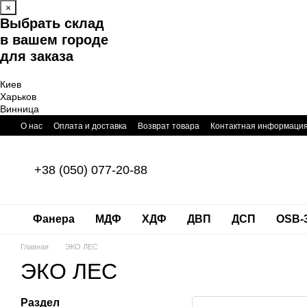
×
Перейти к основному контенту
Выбрать склад
в вашем городе
для заказа
Киев
Харьков
Винница
О нас
Оплата и доставка
Возврат товара
Контактная информаци
+38 (050) 077-20-88
Фанера
МДФ
ХДФ
ДВП
ДСП
OSB-
Главная
ЭКО ЛЕС
ЭКО ЛЕС
Раздел