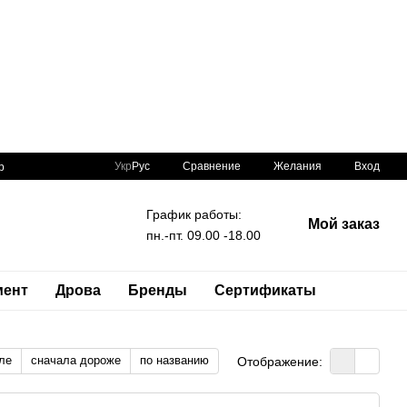
Сравнение
Укр
Рус
Желания
Вход
р
График работы:
Мой заказ
пн.-пт. 09.00 -18.00
мент
Дрова
Бренды
Сертификаты
ле
сначала дороже
по названию
Отображение: