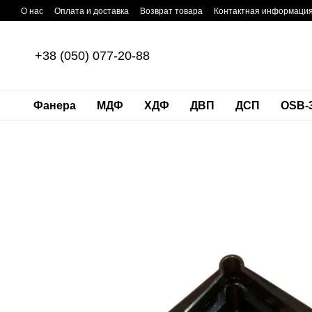
Перейти к основному контенту
О нас
Оплата и доставка
Возврат товара
Контактная информаци
+38 (050) 077-20-88
Фанера
МДФ
ХДФ
ДВП
ДСП
OSB-