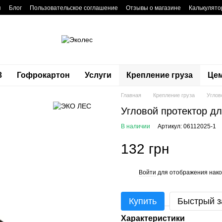
я
Блог
Пользовательское соглашение
Отзывы о магазине
Калькулято
3
Гофрокартон
Услуги
Крепление груза
Це
Главная
Крепление груза
Углов
Угловой протектор д
В наличии
Артикул: 06112025-1
132 грн
Войти
для отображения нако
%
Купить
Быстрый з
Характеристики