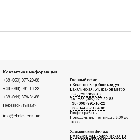
Контактная информация
+38 (050) 077-20-88
Главный офис
г. Киев, пгт Коцюбинское, ул.
+38 (098) 991-16-22
Бакалинская, 54, (район метро
"Академгородок")
+38 (044) 379-34-88
Тел:
+38 (050) 077-20-88
+38 (098) 991-16-22
Перезвонить вам?
+38 (044) 379-34-88
График работы:
info@ekoles.com.ua
Понедельник - пятница с 9:00 до
18:00
Харьковский филиал
г. Харьков, ул.Биологическая 13