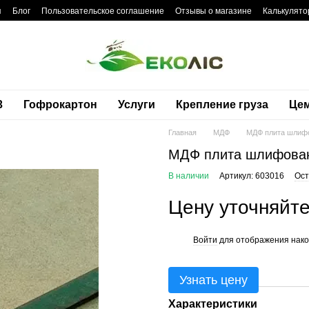
я
Блог
Пользовательское соглашение
Отзывы о магазине
Калькулято
3
Гофрокартон
Услуги
Крепление груза
Це
Главная
МДФ
МДФ плита шлифо
МДФ плита шлифован
В наличии
Артикул: 603016
Ост
Цену уточняйт
Войти
для отображения нако
%
Узнать цену
Характеристики