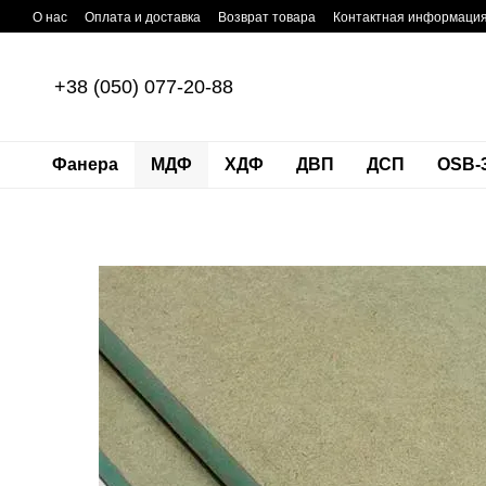
Перейти к основному контенту
О нас
Оплата и доставка
Возврат товара
Контактная информаци
+38 (050) 077-20-88
Фанера
МДФ
ХДФ
ДВП
ДСП
OSB-