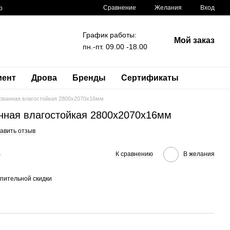
Сравнение
Желания
Вход
р
График работы:
Мой заказ
пн.-пт. 09.00 -18.00
мент
Дрова
Бренды
Сертификаты
ванная влагостойкая 2800x2070x16мм
ная влагостойкая 2800x2070x16мм
авить отзыв
е
К сравнению
В желания
пительной скидки