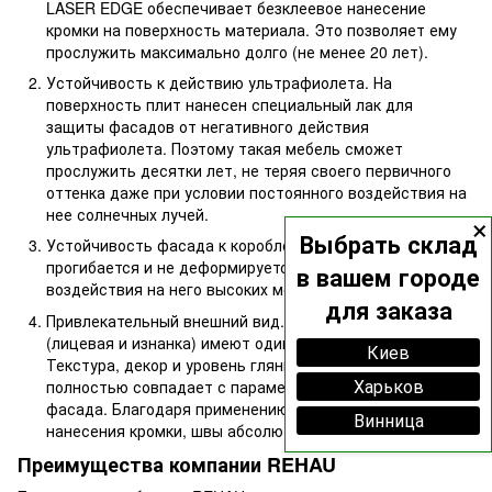
LASER EDGE обеспечивает безклеевое нанесение
кромки на поверхность материала. Это позволяет ему
прослужить максимально долго (не менее 20 лет).
Устойчивость к действию ультрафиолета. На
поверхность плит нанесен специальный лак для
защиты фасадов от негативного действия
ультрафиолета. Поэтому такая мебель сможет
прослужить десятки лет, не теряя своего первичного
оттенка даже при условии постоянного воздействия на
×
нее солнечных лучей.
Выбрать склад
Устойчивость фасада к короблению. Материал не
прогибается и не деформируется даже при условии
в вашем городе
воздействия на него высоких механических нагрузок.
для заказа
Привлекательный внешний вид. Обе стороны фасада
(лицевая и изнанка) имеют одинаковый оттенок.
Киев
Текстура, декор и уровень глянца торцевой кромки
Харьков
полностью совпадает с параметрами поверхности
фасада. Благодаря применению технологии безклеевого
Винница
нанесения кромки, швы абсолютно невидимые.
Преимущества компании REHAU