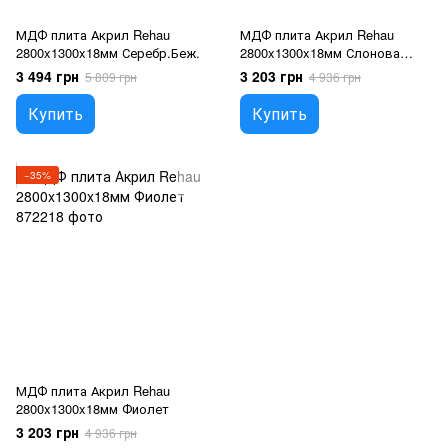
МДФ плита Акрил Rehau
МДФ плита Акрил Rehau
2800x1300x18мм Серебр.Беж.
2800x1300x18мм Слонова
Кость
3 494 грн
3 203 грн
5 809 грн
4 936 грн
Купить
Купить
−35%
МДФ плита Акрил Rehau
2800x1300x18мм Фиолет
3 203 грн
4 936 грн