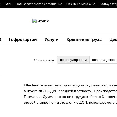
я
Блог
Пользовательское соглашение
Отзывы о магазине
Калькулято
3
Гофрокартон
Услуги
Крепление груза
Це
по популярности
сначала дешев
Сортировка:
Pfleiderer – известный производитель древесных мат
выпуске ДСП и ДВП средней плотности. Производств
Германии. Суммарно на них трудится более 3 тысяч
второй в мире по изготовлению ДСП, используемого 
О производителе Pfleiderer