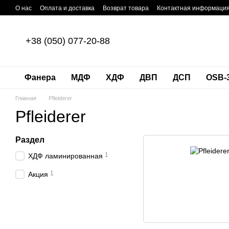
Перейти к основному контенту
О нас
Оплата и доставка
Возврат товара
Контактная информаци
+38 (050) 077-20-88
Фанера
МДФ
ХДФ
ДВП
ДСП
OSB-
Главная
Pfleiderer
Pfleiderer
Раздел
1
ХДФ ламинированная
1
Акция