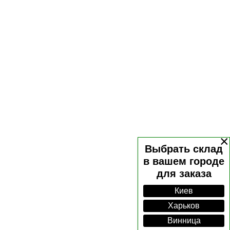
роизводству изделий из древесины, смол и ламината
востребована среди западноевропейских производителей
я производством промышленных и специальных смол,
лении упаковки, панелей, строительных материалов.
тавом Флайдерером в немецком городе Хайльбронн. Вначале
 пиломатериалами. После смерти Густава бизнес перешел к
компании приняли решение о расширении ее
×
аться выпуском изделий из древесины. Специально для
Выбрать склад
 Ноймаркт. Позже к их приобретениям добавилась бумажная
в вашем городе
-Гроспертхольц. В это же время к управлению компанией
для заказа
одаря ему был построен новый завод в немецком
Киев
асширила ассортимент выпускаемой продукции, добавив к
Харьков
 это бетонные опоры и шпалы. А уже в конце 50-х годов
Винница
изготовлению продукции из древесины, отличающейся