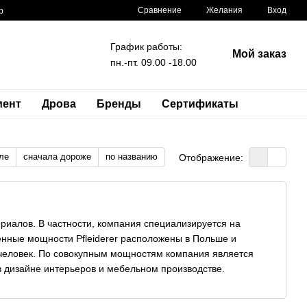
Сравнение
Желания
Вход
р
График работы:
Мой заказ
пн.-пт. 09.00 -18.00
мент
Дрова
Бренды
Сертификаты
ле
сначала дороже
по названию
Отображение:
ериалов. В частности, компания специализируется на
енные мощности Pfleiderer расположены в Польше и
 человек. По совокупным мощностям компания является
в дизайне интерьеров и мебельном производстве.