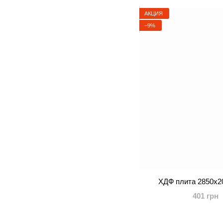
АКЦИЯ
−9%
ХДФ плита 2850x2
401 грн