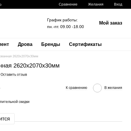
Сравнение
Желания
Вход
р
График работы:
Мой заказ
пн.-пт. 09.00 -18.00
мент
Дрова
Бренды
Сертификаты
ованная 2620x2070x30мм
ная 2620x2070x30мм
Оставить отзыв
е
К сравнению
В желания
пительной скидки
ится