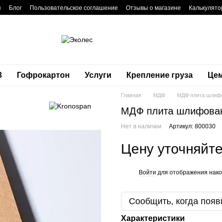
я
Блог
Пользовательское соглашение
Отзывы о магазине
Калькулято
3
Гофрокартон
Услуги
Крепление груза
Це
Главная
МДФ
МДФ плита шлиф
МДФ плита шлифован
Нет в наличии
Артикул: 800030
Цену уточняйт
Войти
для отображения нако
%
Сообщить, когда появ
Характеристики