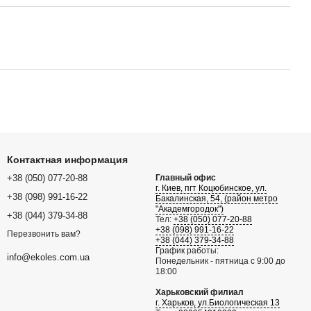
Контактная информация
+38 (050) 077-20-88
Главный офис
г. Киев, пгт Коцюбинское, ул.
+38 (098) 991-16-22
Бакалинская, 54, (район метро
"Академгородок")
+38 (044) 379-34-88
Тел:
+38 (050) 077-20-88
+38 (098) 991-16-22
Перезвонить вам?
+38 (044) 379-34-88
График работы:
info@ekoles.com.ua
Понедельник - пятница с 9:00 до
18:00
Харьковский филиал
г. Харьков, ул.Биологическая 13