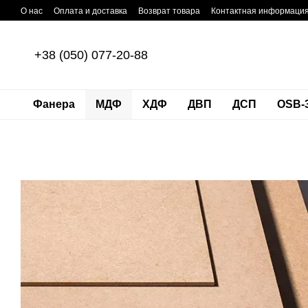
Перейти к основному контенту
О нас
Оплата и доставка
Возврат товара
Контактная информаци
+38 (050) 077-20-88
Фанера
МДФ
ХДФ
ДВП
ДСП
OSB-