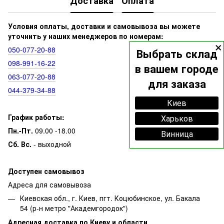
Доставка
Оплата
Условия оплаты, доставки и самовывоза вы можете
уточнить у наших менеджеров по номерам:
×
050‑077‑20‑88
Выбрать склад
098‑991‑16‑22
в вашем городе
063‑077‑20‑88
для заказа
044‑379‑34‑88
Киев
График работы:
Харьков
Пн.-Пт.
09.00 -18.00
Винница
Сб. Вс.
- выходной
Доступен самовывоз
Адреса для самовывоза
Киевская обл., г. Киев, пгт. Коцюбинское, ул. Бакала
54 (р-н метро "Академгородок")
Адресная доставка по Киеву и области