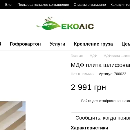
я
Блог
Пользовательское соглашение
Отзывы о магазине
Калькулято
3
Гофрокартон
Услуги
Крепление груза
Це
Главная
МДФ
МДФ плита шлиф
МДФ плита шлифован
Нет в наличии
Артикул: 700022
2 991 грн
Войти
для отображения нако
%
Сообщить, когда появ
Характеристики