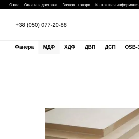
Перейти к основному контенту
О нас
Оплата и доставка
Возврат товара
Контактная информаци
+38 (050) 077-20-88
Фанера
МДФ
ХДФ
ДВП
ДСП
OSB-