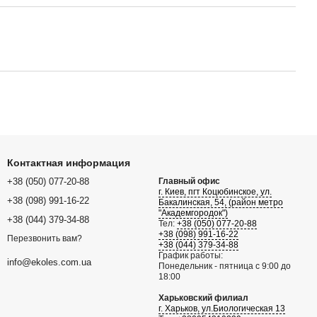
Контактная информация
+38 (050) 077-20-88
Главный офис
г. Киев, пгт Коцюбинское, ул.
+38 (098) 991-16-22
Бакалинская, 54, (район метро
"Академгородок")
+38 (044) 379-34-88
Тел:
+38 (050) 077-20-88
+38 (098) 991-16-22
Перезвонить вам?
+38 (044) 379-34-88
График работы:
info@ekoles.com.ua
Понедельник - пятница с 9:00 до
18:00
Харьковский филиал
г. Харьков, ул.Биологическая 13