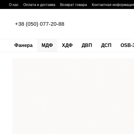
Перейти к основному контенту
О нас
Оплата и доставка
Возврат товара
Контактная информаци
+38 (050) 077-20-88
Фанера
МДФ
ХДФ
ДВП
ДСП
OSB-