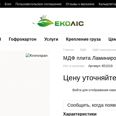
я
Блог
Пользовательское соглашение
Отзывы о магазине
Калькулято
3
Гофрокартон
Услуги
Крепление груза
Це
Главная
МДФ
МДФ ламинирова
МДФ плита Ламиниро
Нет в наличии
Артикул: 851019
Цену уточняйт
Войти
для отображения нако
%
Сообщить, когда появ
Характеристики