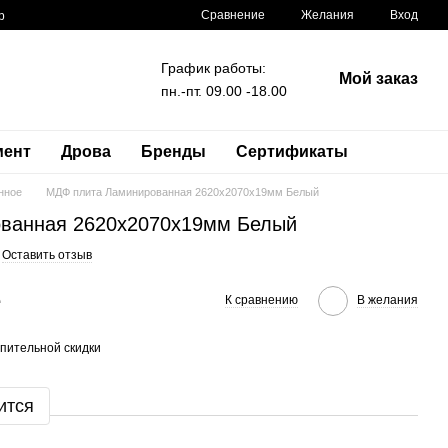
Сравнение
Желания
Вход
р
График работы:
Мой заказ
пн.-пт. 09.00 -18.00
мент
Дрова
Бренды
Сертификаты
нное
МДФ плита Ламинированная 2620x2070x19мм Белый
ванная 2620x2070x19мм Белый
Оставить отзыв
е
К сравнению
В желания
пительной скидки
ится