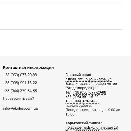
Контактная информация
+38 (050) 077-20-88
Главный офис
г. Киев, пгт Коцюбинское, ул.
+38 (098) 991-16-22
Бакалинская, 54, (район метро
"Академгородок")
+38 (044) 379-34-88
Тел:
+38 (050) 077-20-88
+38 (098) 991-16-22
Перезвонить вам?
+38 (044) 379-34-88
График работы:
info@ekoles.com.ua
Понедельник - пятница с 9:00 до
18:00
Харьковский филиал
г. Харьков, ул.Биологическая 13