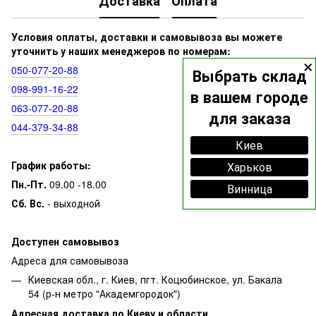
Доставка
Оплата
Условия оплаты, доставки и самовывоза вы можете
уточнить у наших менеджеров по номерам:
×
050‑077‑20‑88
Выбрать склад
098‑991‑16‑22
в вашем городе
063‑077‑20‑88
для заказа
044‑379‑34‑88
Киев
График работы:
Харьков
Пн.-Пт.
09.00 -18.00
Винница
Сб. Вс.
- выходной
Доступен самовывоз
Адреса для самовывоза
Киевская обл., г. Киев, пгт. Коцюбинское, ул. Бакала
54 (р-н метро "Академгородок")
Адресная доставка по Киеву и области