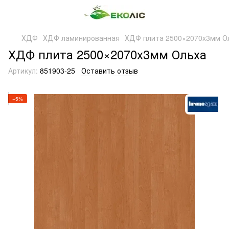
ХДФ
ХДФ ламинированная
ХДФ плита 2500×2070x3мм О
ХДФ плита 2500×2070x3мм Ольха
Артикул:
851903-25
Оставить отзыв
−5%