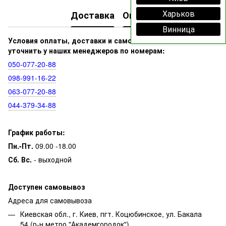
Харьков
Доставка
Оплата
Винница
Условия оплаты, доставки и самовывоза вы можете
уточнить у наших менеджеров по номерам:
050‑077‑20‑88
098‑991‑16‑22
063‑077‑20‑88
044‑379‑34‑88
График работы:
Пн.-Пт.
09.00 -18.00
Сб. Вс.
- выходной
Доступен самовывоз
Адреса для самовывоза
Киевская обл., г. Киев, пгт. Коцюбинское, ул. Бакала
54 (р-н метро "Академгородок")