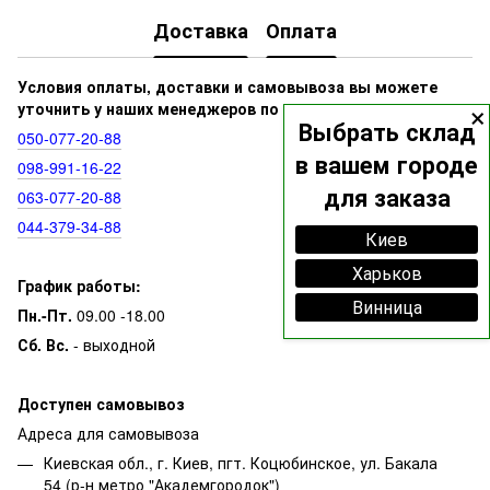
Доставка
Оплата
Условия оплаты, доставки и самовывоза вы можете
×
уточнить у наших менеджеров по номерам:
Выбрать склад
050‑077‑20‑88
в вашем городе
098‑991‑16‑22
для заказа
063‑077‑20‑88
044‑379‑34‑88
Киев
Харьков
График работы:
Винница
Пн.-Пт.
09.00 -18.00
Сб. Вс.
- выходной
Доступен самовывоз
Адреса для самовывоза
Киевская обл., г. Киев, пгт. Коцюбинское, ул. Бакала
54 (р-н метро "Академгородок")