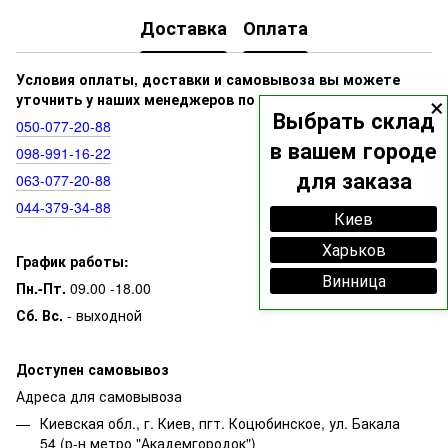
Доставка
Оплата
Условия оплаты, доставки и самовывоза вы можете
×
уточнить у наших менеджеров по номерам:
Выбрать склад
050‑077‑20‑88
в вашем городе
098‑991‑16‑22
для заказа
063‑077‑20‑88
044‑379‑34‑88
Киев
Харьков
График работы:
Винница
Пн.-Пт.
09.00 -18.00
Сб. Вс.
- выходной
Доступен самовывоз
Адреса для самовывоза
Киевская обл., г. Киев, пгт. Коцюбинское, ул. Бакала
54 (р-н метро "Академгородок")