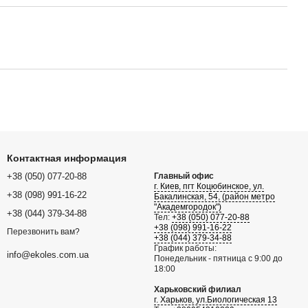
Контактная информация
+38 (050) 077-20-88
Главный офис
г. Киев, пгт Коцюбинское, ул.
+38 (098) 991-16-22
Бакалинская, 54, (район метро
"Академгородок")
+38 (044) 379-34-88
Тел:
+38 (050) 077-20-88
+38 (098) 991-16-22
Перезвонить вам?
+38 (044) 379-34-88
График работы:
info@ekoles.com.ua
Понедельник - пятница с 9:00 до
18:00
Харьковский филиал
г. Харьков, ул.Биологическая 13