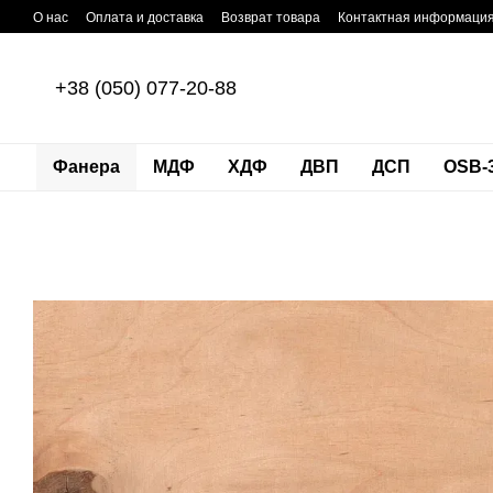
Перейти к основному контенту
О нас
Оплата и доставка
Возврат товара
Контактная информаци
+38 (050) 077-20-88
Фанера
МДФ
ХДФ
ДВП
ДСП
OSB-