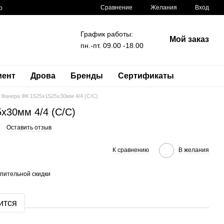
Сравнение
Желания
Вход
р
График работы:
Мой заказ
пн.-пт. 09.00 -18.00
мент
Дрова
Бренды
Сертификаты
Фанера ФК 1525x1525x30мм 4/4 (C/C)
x30мм 4/4 (C/C)
Оставить отзыв
К сравнению
В желания
пительной скидки
ится