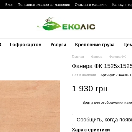
я
Блог
Пользовательское соглашение
Отзывы о магазине
Калькулято
3
Гофрокартон
Услуги
Крепление груза
Це
Главная
Фанера
Фанера ФК
Фанера ФК 1525x1525
Нет в наличии
Артикул: 734430-1
1 930 грн
Войти
для отображения нако
%
Сообщить, когда появ
Характеристики