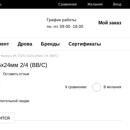
Сравнение
Желания
Вход
р
График работы:
Мой заказ
пн.-пт. 09.00 -18.00
мент
Дрова
Бренды
Сертификаты
Фанера ФК 1525x1525x24мм 2/4 (BB/C)
x24мм 2/4 (BB/C)
Оставить отзыв
е
К сравнению
В желания
пительной скидки
ится