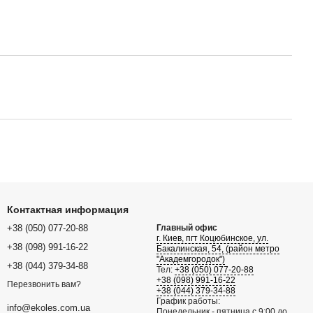
Контактная информация
+38 (050) 077-20-88
Главный офис
г. Киев, пгт Коцюбинское, ул.
+38 (098) 991-16-22
Бакалинская, 54, (район метро
"Академгородок")
+38 (044) 379-34-88
Тел:
+38 (050) 077-20-88
+38 (098) 991-16-22
Перезвонить вам?
+38 (044) 379-34-88
График работы:
info@ekoles.com.ua
Понедельник - пятница с 9:00 до