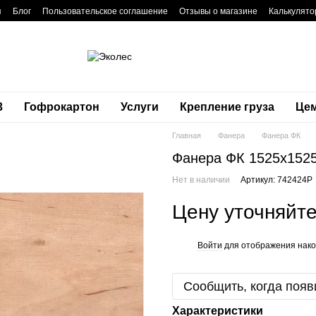
я
Блог
Пользовательское соглашение
Отзывы о магазине
Калькулято
3
Гофрокартон
Услуги
Крепление груза
Це
Главная
Фанера
Фанера ФК
Фанера ФК 1525x1525
Нет в наличии
Артикул: 742424P
Цену уточняйт
Войти
для отображения нако
%
Сообщить, когда появ
Характеристики