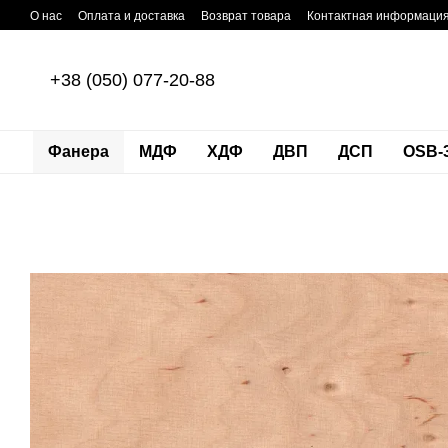
Перейти к основному контенту
О нас
Оплата и доставка
Возврат товара
Контактная информаци
+38 (050) 077-20-88
Фанера
МДФ
ХДФ
ДВП
ДСП
OSB-