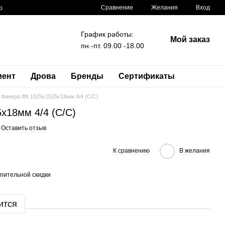
Сравнение
Желания
Вход
р
График работы:
Мой заказ
пн.-пт. 09.00 -18.00
мент
Дрова
Бренды
Сертификаты
Фанера ФК 1525x1525x18мм 4/4 (C/C)
x18мм 4/4 (C/C)
Оставить отзыв
К сравнению
В желания
пительной скидки
ится