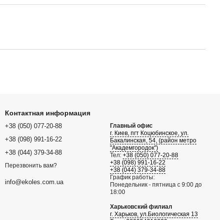
Контактная информация
+38 (050) 077-20-88
Главный офис
г. Киев, пгт Коцюбинское, ул.
+38 (098) 991-16-22
Бакалинская, 54, (район метро
"Академгородок")
+38 (044) 379-34-88
Тел:
+38 (050) 077-20-88
+38 (098) 991-16-22
Перезвонить вам?
+38 (044) 379-34-88
График работы:
info@ekoles.com.ua
Понедельник - пятница с 9:00 до
18:00
Харьковский филиал
г. Харьков, ул.Биологическая 13