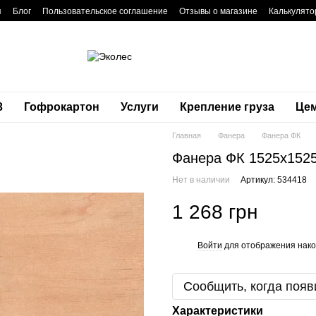
я
Блог
Пользовательское соглашение
Отзывы о магазине
Калькулято
3
Гофрокартон
Услуги
Крепление груза
Це
Главная
Фанера
Фанера ФК
Фанера ФК 1525x1525
Нет в наличии
Артикул: 534418
1 268 грн
Войти
для отображения нако
%
Сообщить, когда появ
Характеристики