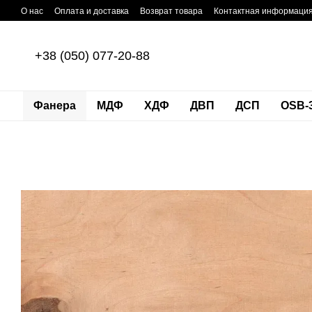
Перейти к основному контенту
О нас
Оплата и доставка
Возврат товара
Контактная информаци
+38 (050) 077-20-88
Фанера
МДФ
ХДФ
ДВП
ДСП
OSB-