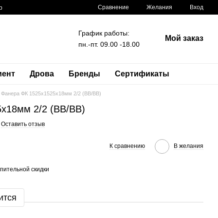
Сравнение
Желания
Вход
р
График работы:
Мой заказ
пн.-пт. 09.00 -18.00
мент
Дрова
Бренды
Сертификаты
Фанера ФК 1525x1525x18мм 2/2 (BB/BB)
x18мм 2/2 (BB/BB)
Оставить отзыв
К сравнению
В желания
пительной скидки
ится