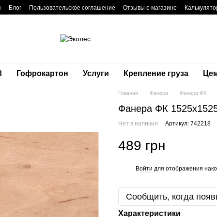
я
Блог
Пользовательское соглашение
Отзывы о магазине
Калькулято
3
Гофрокартон
Услуги
Крепление груза
Це
Главная
Фанера
Фанера ФК
Фанера ФК 1525x1525
Нет в наличии
Артикул: 742218
489 грн
Войти
для отображения нако
%
Сообщить, когда появ
Характеристики