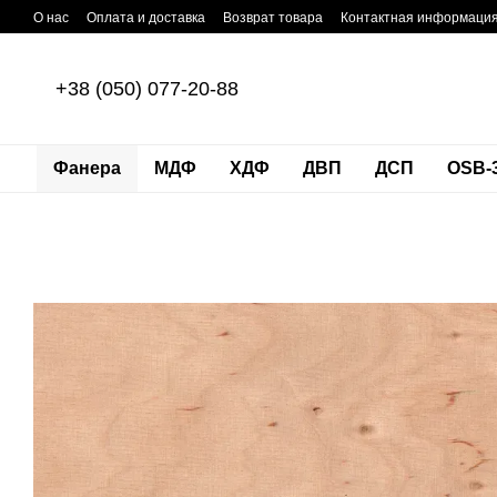
Перейти к основному контенту
О нас
Оплата и доставка
Возврат товара
Контактная информаци
+38 (050) 077-20-88
Фанера
МДФ
ХДФ
ДВП
ДСП
OSB-