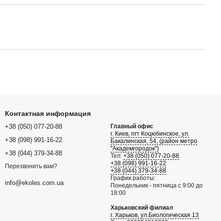
Контактная информация
+38 (050) 077-20-88
Главный офис
г. Киев, пгт Коцюбинское, ул.
+38 (098) 991-16-22
Бакалинская, 54, (район метро
"Академгородок")
+38 (044) 379-34-88
Тел:
+38 (050) 077-20-88
+38 (098) 991-16-22
Перезвонить вам?
+38 (044) 379-34-88
График работы:
info@ekoles.com.ua
Понедельник - пятница с 9:00 до
18:00
Харьковский филиал
г. Харьков, ул.Биологическая 13